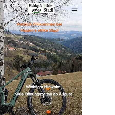
Herzlich Willkommen bei
Haiden's eBike Stadl
Mitglied bei: Firmenradl.at
Bikeleasing-Service
lease my bike
lease a bike
Jobrad
Wichtiger Hinweis:
neue Öffnungszeiten ab August